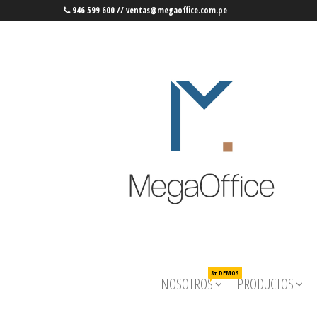
946 599 600 // ventas@megaoffice.com.pe
MegaOffice
Mobiliario
8+ DEMOS
NOSOTROS
PRODUCTOS
corporativo
– Mega