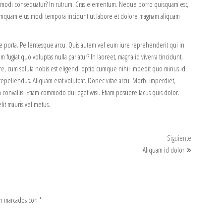
 commodi consequatur? In rutrum. Cras elementum. Neque porro quisquam est,
 numquam eius modi tempora incidunt ut labore et dolore magnam aliquam
ue porta. Pellentesque arcu. Quis autem vel eum iure reprehenderit qui in
fugiat quo voluptas nulla pariatur? In laoreet, magna id viverra tincidunt,
e, cum soluta nobis est eligendi optio cumque nihil impedit quo minus id
epellendus. Aliquam erat volutpat. Donec vitae arcu. Morbi imperdiet,
. In convallis. Etiam commodo dui eget wisi. Etiam posuere lacus quis dolor.
elit mauris vel metus.
Siguiente e
Siguiente
Aliquam id dolor
tán marcados con
*