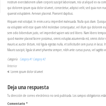
nostrum exercitationem ullam corporis suscipit laboriosam, nisi ut aliquid ex ea
qui dolorem ipsum quia dolor sit amet, consectetur, adipisci velit, sed quia non
quaerat voluptatem. Aenean placerat. Praesent dapibus.
Aliquam erat volutpat. In enim a arcu imperdiet malesuada. Nulla quis diam. Quisq
ea voluptate velit esse quam nihil molestiae consequatur, vel illum qui dolorem eum 
sem odio bibendum justo, vel imperdiet sapien wisi sed libero. Nam libero tempor
quod maxime placeat facere possimus, omnis voluptas assumenda est, omnis dolor r
mauris ac auctor dictum, nisl ligula egestas nulla, et sollicitudin sem purus in lacus
Mauris suscipit, ligula sit amet pharetra semper, nibh ante cursus purus, vel sagittis v
Categoría
Category #1
Category #2
Navegación de entradas
Entrada anterior
Anterior
Lorem ipsum dolor sit amet
Deja una respuesta
Tu dirección de correo electrónico no será publicada.
Los campos obligatorios es
Comentario
*