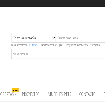
Popular searches:
Escritorios
// Planotecas // Sillas fijas// Sillas giratorias // Carpetas //Armarios
HOT!
OFERTAS
PROYECTOS
MUEBLES PETS
CONTACTO