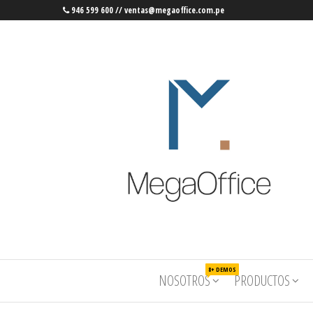
946 599 600 // ventas@megaoffice.com.pe
MegaOffice
Mobiliario
8+ DEMOS
NOSOTROS
PRODUCTOS
corporativo
– Mega