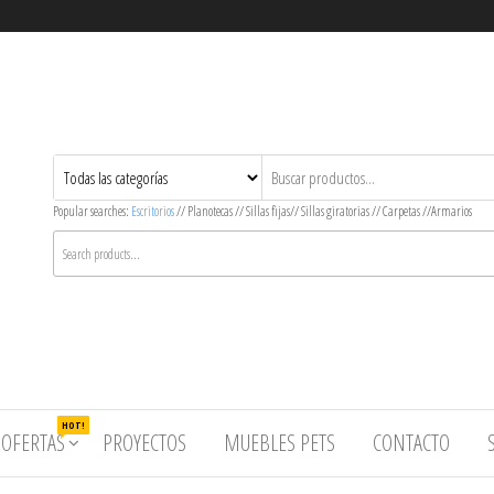
Popular searches:
Escritorios
// Planotecas // Sillas fijas// Sillas giratorias // Carpetas //Armarios
HOT!
OFERTAS
PROYECTOS
MUEBLES PETS
CONTACTO