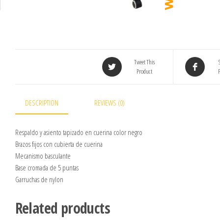
Tweet This
Product
DESCRIPTION
REVIEWS (0)
Respaldo y asiento tapizado en cuerina color negro
Brazos fijos con cubierta de cuerina
Mecanismo basculante
Base cromada de 5 puntas
Garruchas de nylon
Related products