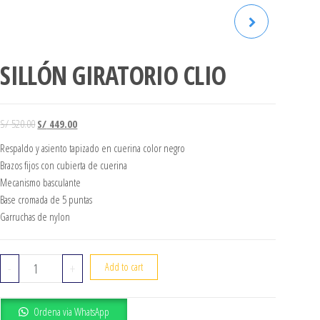
SILLA GIRATORIA SISI
SILLÓN GIRATORIO CLIO
Original price was: S/ 520.00.
Current price is: S/ 449.00.
S/
520.00
S/
449.00
Respaldo y asiento tapizado en cuerina color negro
Brazos fijos con cubierta de cuerina
Mecanismo basculante
Base cromada de 5 puntas
Garruchas de nylon
SILLÓN GIRATORIO CLIO quantity
-
+
Add to cart
Ordena via WhatsApp