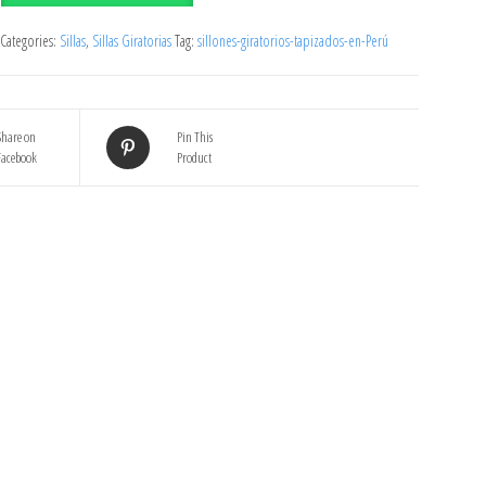
Categories:
Sillas
,
Sillas Giratorias
Tag:
sillones-giratorios-tapizados-en-Perú
Share on
Pin This
Facebook
Product