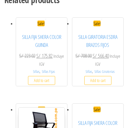
Sale!
Sale!
SILLA FIJA SHERA COLOR
SILLA GIRATORIA ESDRA
GUINDA
BRAZOS FIJOS
Original price was: S/ 223.02.
Current price is: S/ 175.82.
Original price was: S/
Current pric
S/
223.02
S/
175.82
S/
708.00
S/
566.40
Incluye
Incluye
IGV
IGV
,
,
Sillas
Sillas Fijas
Sillas
Sillas Giratorias
Add to cart
Add to cart
Sale!
Sale!
SILLA FIJA SHERA COLOR