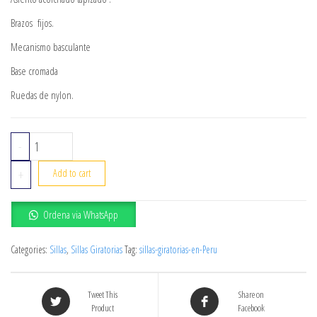
Brazos fijos.
Mecanismo basculante
Base cromada
Ruedas de nylon.
SILLA GIRATORIA MILAN quantity
-
+
Add to cart
Ordena via WhatsApp
Categories:
Sillas
,
Sillas Giratorias
Tag:
sillas-giratorias-en-Peru
Tweet This
Share on
Product
Facebook