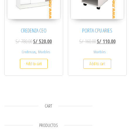
CREDENZA CEO
PORTA CPU ARIES
Original price was: S/ 780.00.
Current price is: S/ 520.00.
Original price was: 
Current p
S/
780.00
S/
520.00
S/
160.00
S/
110.00
,
Credenzas
Muebles
Muebles
Add to cart
Add to cart
CART
PRODUCTOS