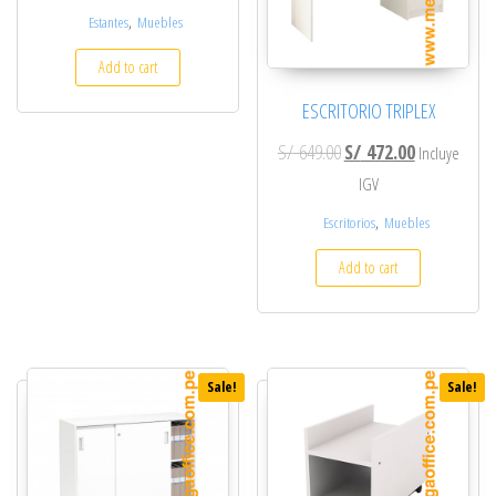
,
Estantes
Muebles
Add to cart
ESCRITORIO TRIPLEX
Original price was: S/ 6
Current price
S/
649.00
S/
472.00
Incluye
IGV
,
Escritorios
Muebles
Add to cart
Sale!
Sale!