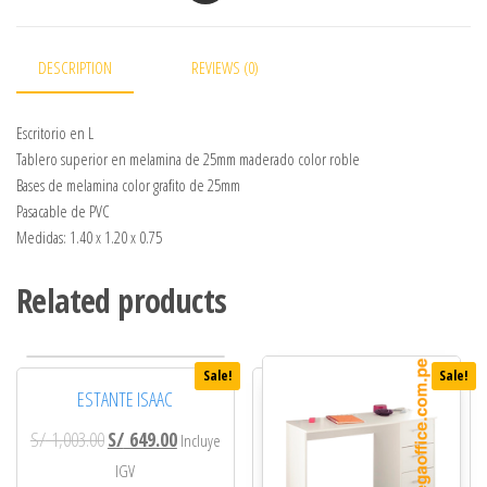
DESCRIPTION
REVIEWS (0)
Escritorio en L
Tablero superior en melamina de 25mm maderado color roble
Bases de melamina color grafito de 25mm
Pasacable de PVC
Medidas: 1.40 x 1.20 x 0.75
Related products
Sale!
Sale!
ESTANTE ISAAC
Original price was: S/ 1,003.00.
Current price is: S/ 649.00.
S/
1,003.00
S/
649.00
Incluye
IGV