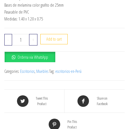
Bases de melamina color grafito de 25mm
Pasacable de PVC
Medidas: 1.40 x 1.20 x 0.75
ESCRITORIO EN L CORNER quantity
-
+
Add to cart
Ordena via WhatsApp
Categories:
Escritorios
,
Muebles
Tag:
escritorios-en-Perú
Tweet This
Share on
Product
Facebook
Pin This
Product